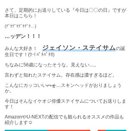
さて、定期的にお送りしている『今日は〇〇の日』ですが
本日はこちら！
(ﾃﾞｹﾃﾞｹﾃﾞｹﾃﾞｹ
…
)
…ッデン！！！
ジェイソン・ステイサム
みんな大好き！
の誕
生日です！(ﾜｰ! ﾊﾟﾁﾊﾟﾁ‼)
ちなみに56歳になったそうな。見えない…。
言わずと知れたステイサム。存在感は濃すぎるほど。
こんなにカッコいい
ハｇ
…スキンヘッドがおりましょう
か。
今日はそんなイケオジ俳優ステイサムについてお送りしま
す！
AmazonやU-NEXTの配信でも観られるオススメの作品も
紹介します☺