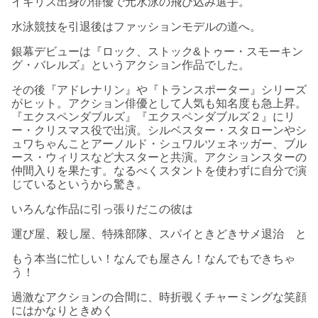
イギリス出身の俳優で元水泳の飛び込み選手。
水泳競技を引退後はファッションモデルの道へ。
銀幕デビューは『ロック、ストック&トゥー・スモーキン
グ・バレルズ』というアクション作品でした。
その後『アドレナリン』や『トランスポーター』シリーズ
がヒット。アクション俳優として人気も知名度も急上昇。
『エクスペンダブルズ』『エクスペンダブルズ２』にリ
ー・クリスマス役で出演。シルベスター・スタローンやシ
ュワちゃんことアーノルド・シュワルツェネッガー、ブル
ース・ウィリスなど大スターと共演。アクションスターの
仲間入りを果たす。なるべくスタントを使わずに自分で演
じているというから驚き。
いろんな作品に引っ張りだこの彼は
運び屋、殺し屋、特殊部隊、スパイときどきサメ退治 と
もう本当に忙しい！なんでも屋さん！なんでもできちゃ
う！
過激なアクションの合間に、時折覗くチャーミングな笑顔
にはかなりときめく