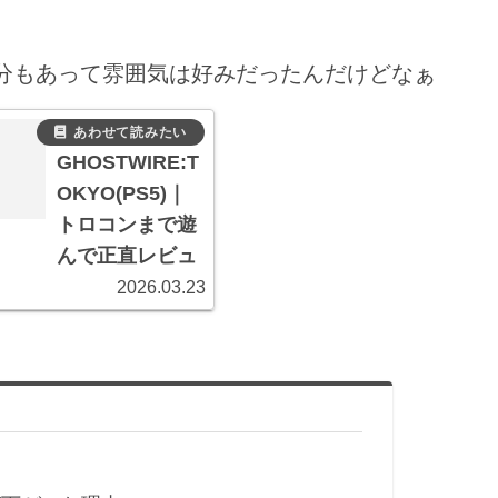
いる部分もあって雰囲気は好みだったんだけどなぁ
【レビュー】
GHOSTWIRE:T
OKYO(PS5)｜
トロコンまで遊
んで正直レビュ
ー！
2026.03.23
本記事では、トロ
フィーコンプリー
ト(以下：トロコ
ン)までプレイした
私が
『GHOSTWIRE:T
！
OKY...