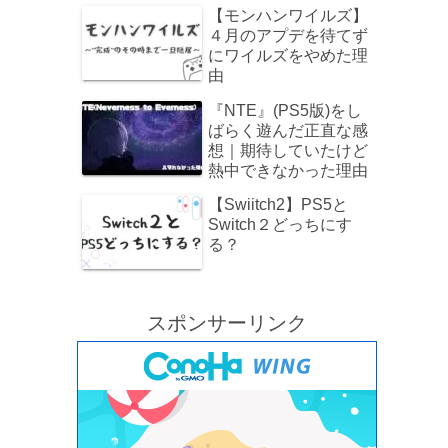
でレビュー！
【モンハンワイルズ】
４月のアプデを待てず
にワイルズをやめた理
由
『NTE』(PS5版)をし
ばらく遊んだ正直な感
想｜期待していたけど
熱中できなかった理由
【Swiitch2】PS5と
Switch２どっちにす
る？
スポンサーリンク