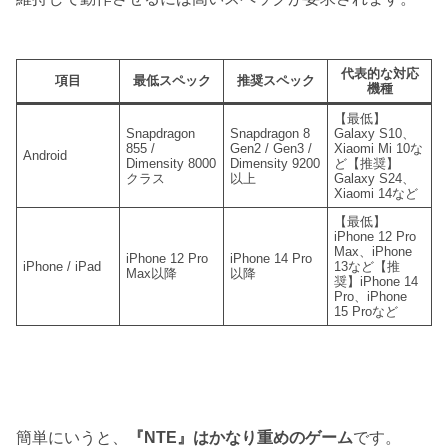
代表的な対応
項目
最低スペック
推奨スペック
機種
【最低】
Snapdragon
Snapdragon 8
Galaxy S10、
855 /
Gen2 / Gen3 /
Xiaomi Mi 10な
Android
Dimensity 8000
Dimensity 9200
ど【推奨】
クラス
以上
Galaxy S24、
Xiaomi 14など
【最低】
iPhone 12 Pro
Max、iPhone
iPhone 12 Pro
iPhone 14 Pro
iPhone / iPad
13など【推
Max以降
以降
奨】iPhone 14
Pro、iPhone
15 Proなど
簡単にいうと、
『NTE』はかなり重めのゲーム
です。