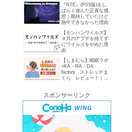
でレビュー！
『NTE』(PS5版)をし
ばらく遊んだ正直な感
想｜期待していたけど
熱中できなかった理由
【モンハンワイルズ】
４月のアプデを待てず
にワイルズをやめた理
由
【しまむら】眠眠ラボ
×KA・RA・DA
factory ストレッチま
くら レビュー！｜
1000円でストレートネ
ックをじんわりケア
スポンサーリンク