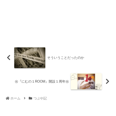
そういうことだったのか
㊗『にむの１ROOM』開設１周年㊗
ホーム
つぶや記