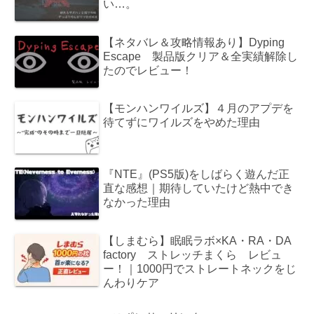
い…。
【ネタバレ＆攻略情報あり】Dyping
Escape 製品版クリア＆全実績解除し
たのでレビュー！
【モンハンワイルズ】４月のアプデを
待てずにワイルズをやめた理由
『NTE』(PS5版)をしばらく遊んだ正
直な感想｜期待していたけど熱中でき
なかった理由
【しまむら】眠眠ラボ×KA・RA・DA
factory ストレッチまくら レビュ
ー！｜1000円でストレートネックをじ
んわりケア