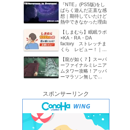
でレビュー！
『NTE』(PS5版)をし
ばらく遊んだ正直な感
想｜期待していたけど
熱中できなかった理由
【しまむら】眠眠ラボ
×KA・RA・DA
factory ストレッチま
くら レビュー！｜
1000円でストレートネ
【龍が如く７】スーパ
ックをじんわりケア
ーファイナルミレニア
ムタワー攻略！アッパ
ーマラソン無しで
OK！
スポンサーリンク