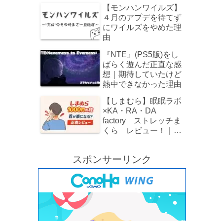
でレビュー！
【モンハンワイルズ】
４月のアプデを待てず
にワイルズをやめた理
由
『NTE』(PS5版)をし
ばらく遊んだ正直な感
想｜期待していたけど
熱中できなかった理由
【しまむら】眠眠ラボ
×KA・RA・DA
factory ストレッチま
くら レビュー！｜
1000円でストレートネ
ックをじんわりケア
スポンサーリンク