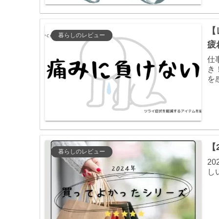
【
暮らしのレビュー
疲
仕
き
を
【
暮らしのレビュー
2
し