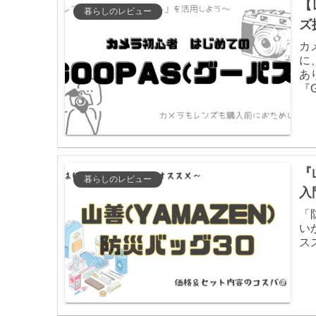
【
暮らしのレビュー
ズ
カ
に
あ
『
『
暮らしのレビュー
入
「
い
ス