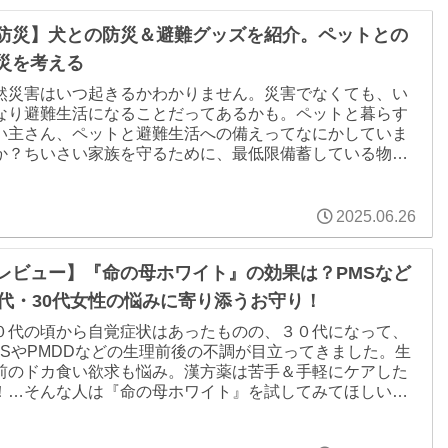
防災】犬との防災＆避難グッズを紹介。ペットとの
災を考える
然災害はいつ起きるかわかりません。災害でなくても、い
なり避難生活になることだってあるかも。ペットと暮らす
い主さん、ペットと避難生活への備えってなにかしていま
か？ちいさい家族を守るために、最低限備蓄している物品
見直してみました。
2025.06.26
レビュー】『命の母ホワイト』の効果は？PMSなど
0代・30代女性の悩みに寄り添うお守り！
０代の頃から自覚症状はあったものの、３０代になって、
MSやPMDDなどの生理前後の不調が目立ってきました。生
前のドカ食い欲求も悩み。漢方薬は苦手＆手軽にケアした
！…そんな人は『命の母ホワイト』を試してみてほしい！
になる副作用も現時点ではナシ！