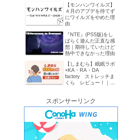
でレビュー！
【モンハンワイルズ】
４月のアプデを待てず
にワイルズをやめた理
由
『NTE』(PS5版)をし
ばらく遊んだ正直な感
想｜期待していたけど
熱中できなかった理由
【しまむら】眠眠ラボ
×KA・RA・DA
factory ストレッチま
くら レビュー！｜
1000円でストレートネ
ックをじんわりケア
スポンサーリンク