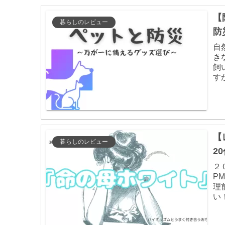
【
暮らしのレビュー
防
自
き
飼
す
を
【
暮らしのレビュー
2
２
P
理
い
気