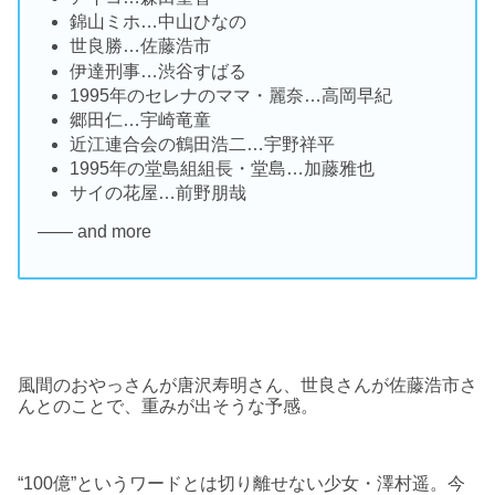
錦山ミホ…中山ひなの
世良勝…佐藤浩市
伊達刑事…渋谷すばる
1995年のセレナのママ・麗奈…高岡早紀
郷田仁…宇崎竜童
近江連合会の鶴田浩二…宇野祥平
1995年の堂島組組長・堂島…加藤雅也
サイの花屋…前野朋哉
―― and more
風間のおやっさんが唐沢寿明さん、世良さんが佐藤浩市さ
んとのことで、重みが出そうな予感。
“100億”というワードとは切り離せない少女・澤村遥。今