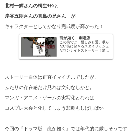
北村一輝さんの桐生ﾁｬﾝ
と
岸谷五朗さんの真島の兄さん
が
キャラクターとしてかなり完成度が高かった！
龍が如く 劇場版
この街では、憎しみも愛。眠ら
ない街に起きるスタイリッシュ
なワンナイトストーリー！愛と
欲望と暴力が渦巻...
ストーリー自体は正直イマイチ…でしたが、
ふたりの存在感だけ見れば文句なしかと。
マンガ・アニメ・ゲームの実写化となれば
コスプレ大会と化してしまう悲劇もしばしば💦
今回の『ドラマ版 龍が如く』では年代的に厳しそうです