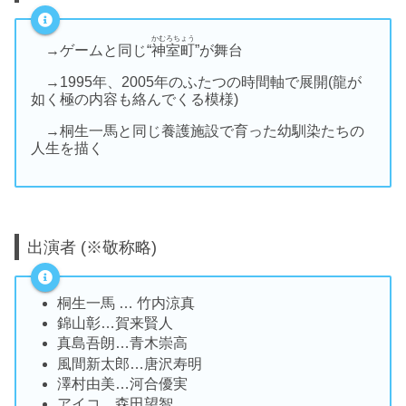
かむろちょう
→ゲームと同じ“
神室町
”が舞台
→1995年、2005年のふたつの時間軸で展開(龍が
如く極の内容も絡んでくる模様)
→桐生一馬と同じ養護施設で育った幼馴染たちの
人生を描く
出演者 (※敬称略)
桐生一馬 … 竹内涼真
錦山彰…賀来賢人
真島吾朗…青木崇高
風間新太郎…唐沢寿明
澤村由美…河合優実
アイコ…森田望智