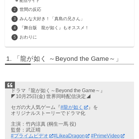
配信サイト
世間の反応
みんな大好き！「真島の兄さん」
『舞台版 龍が如く』もオススメ！
おわりに
「龍が如く ～Beyond the Game～」
ドラマ『龍が如く～Beyond the Game～』
◤10月25日(金) 世界同時配信決定◢
セガの大人気ゲーム『
#龍が如く
』を
オリジナルストーリーでドラマ化
主演：竹内涼真 (桐生一馬 役)
監督：武正晴
#プライムビデオ
#LikeaDragon
#PrimeVideo