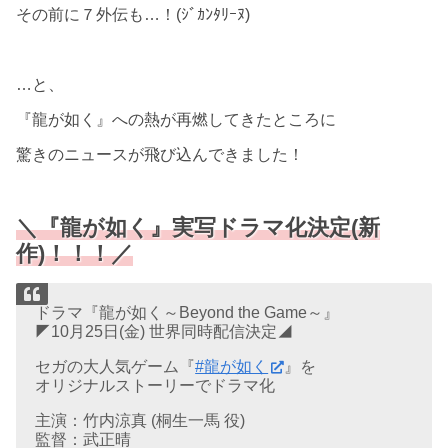
その前に７外伝も…！(ｼﾞｶﾝﾀﾘｰﾇ)
…と、
『龍が如く』への熱が再燃してきたところに
驚きのニュースが飛び込んできました！
＼『龍が如く』実写ドラマ化決定(新
作)！！！／
ドラマ『龍が如く～Beyond the Game～』
◤10月25日(金) 世界同時配信決定◢
セガの大人気ゲーム『
#龍が如く
』を
オリジナルストーリーでドラマ化
主演：竹内涼真 (桐生一馬 役)
監督：武正晴