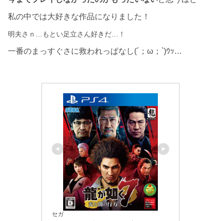
私の中では大好きな作品になりました！
明夫さｎ…もとい足立さん好きだ…！
一番のまっすぐさに救われっぱなし(´；ω；`)ｳｯ…
セガ