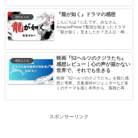
本。
『龍が如く』ドラマの感想
感想まとめ
こんにちは！にむです。みなさん、
AmazonPrimeで配信が始まったドラマ
『龍が如く』見ましたか？主人公・桐生
一馬役に竹内涼真さん、錦山彰役に賀来
賢人さんなど、売れ筋俳優さんを集めて
令和の世に再実写化された今作。かなり
楽しみにしていました...
映画『52ヘルツのクジラたち』
感想まとめ
感想レビュー｜心の声が届かない
世界で、それでも生きる
映画『52ヘルツのクジラたち』を観た感
想と考察。児童虐待やジェンダーなど多
くのテーマを描く本作から、孤独と再生
のメッセージを読み解きます。杉咲花さ
ん・志尊淳さんの演技、そして「52ヘル
ツのクジラ」に込められた意味をレビュ
ーしました。
スポンサーリンク